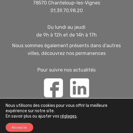
78570 Chanteloup-les-Vignes
01.39.70.98.20
Du lundi au jeudi
de 9h à 12h et de 14h à 17h
Nous sommes également présents dans d’autres
villes,
découvrez nos permanences
Pour suivre nos actualités
Nous utilisons des cookies pour vous offrir la meilleure
expérience sur notre site.
En savoir plus ou ajuster vos
réglages
.
© 2026 | DEFI Services + |
Mentions Légales
Accepter