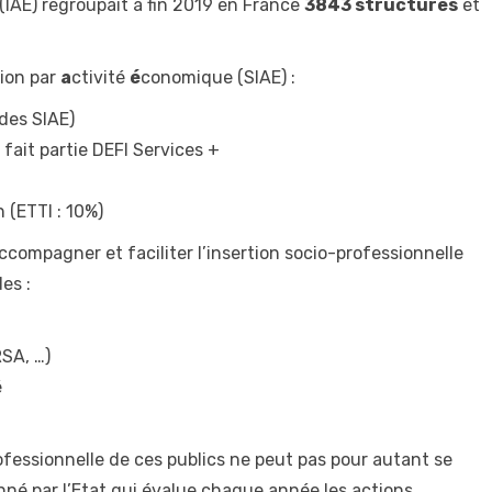
(IAE) regroupait à fin 2019 en France
3843 structures
et
ion par
a
ctivité
é
conomique (SIAE) :
 des SIAE)
 fait partie DEFI Services +
 (ETTI : 10%)
compagner et faciliter l’insertion socio-professionnelle
es :
SA, …)
é
ofessionnelle de ces publics ne peut pas pour autant se
nné par l’Etat qui évalue chaque année les actions