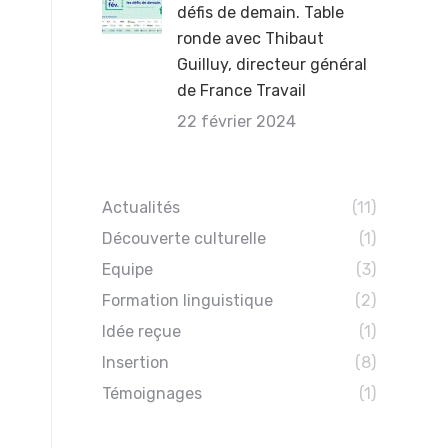
défis de demain. Table
ronde avec Thibaut
Guilluy, directeur général
de France Travail
22 février 2024
Actualités
(11)
Découverte culturelle
(1)
Equipe
(3)
Formation linguistique
(2)
Idée reçue
(1)
Insertion
(8)
Témoignages
(1)