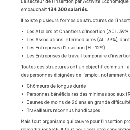
Le secteur de l’Insertion par Activité Economique 
embauchait
134 300 salariés
.
Il existe plusieurs formes de
s
tructures de l’
i
nsert
Les Ateliers et Chantiers d’Insertion (ACI : 39%
Les Associations Intermédiaires (AI : 39%), dont
Les Entreprises d’Insertion (EI : 12%)
Les Entreprises de travail temporaire d’insertion
Toutes ces structures ont un objectif commun : ac
des personnes éloignées de l’emploi, notamment d
Chômeurs de longue durée
Personnes bénéficiaires des minimas sociaux (R
Jeunes de moins de 26 ans en grande difficult
Travailleurs reconnus handicapés
Mais tout organisme qui œuvre pour l’insertion pr
revendiquer SIAE. Il faut pour cela être conventio